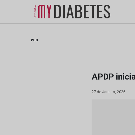
Skip
to
content
PUB
APDP inici
27 de Janeiro, 2026