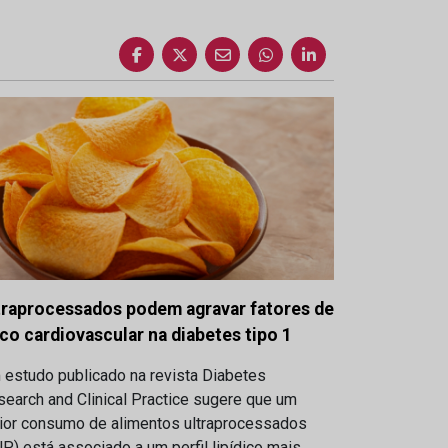
traprocessados podem agravar fatores de
sco cardiovascular na diabetes tipo 1
 estudo publicado na revista Diabetes
earch and Clinical Practice sugere que um
ior consumo de alimentos ultraprocessados
P) está associado a um perfil lipídico mais