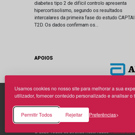
diabetes tipo 2 de difícil controlo apresenta
hipercortisolismo, segundo os resultados
intercalares da primeira fase do estudo CAPTA
T2D. Os dados confirmam os…
APOIOS
Usamos cookies no nosso site para melhorar a sua expe
utilizador, fornecer conteúdo personalizado e analisar o 
Edif. Lisboa Oriente | Av. Infante D. Henrique, n.º 33
1800-282 Lisboa | Portugal
Permitir Todos
Rejeitar
Preferências
21 850 40 65
© 2026 Todos os Direitos Reservados.
Política de 