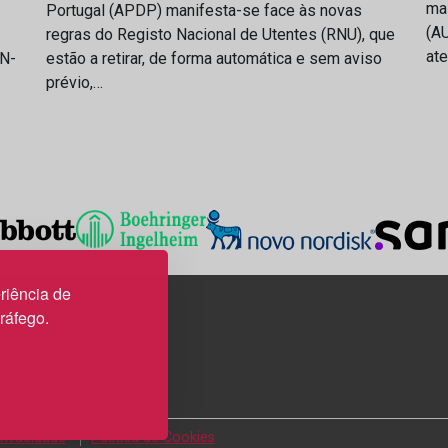
ma
Portugal (APDP) manifesta-se face às novas
(AU
regras do Registo Nacional de Utentes (RNU), que
at
IN-
estão a retirar, de forma automática e sem aviso
prévio,…
riência de
tráfego.
3H, esc. 37
Privacidade
Política de Cookies