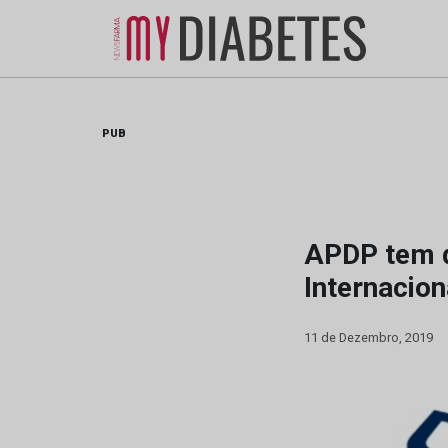
Skip
to
content
PUB
APDP tem d
Internacion
11 de Dezembro, 2019