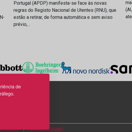
ma
Portugal (APDP) manifesta-se face às novas
(AU
regras do Registo Nacional de Utentes (RNU), que
at
IN-
estão a retirar, de forma automática e sem aviso
prévio,…
riência de
tráfego.
3H, esc. 37
Privacidade
Política de Cookies