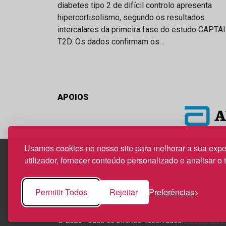
diabetes tipo 2 de difícil controlo apresenta
hipercortisolismo, segundo os resultados
intercalares da primeira fase do estudo CAPTA
T2D. Os dados confirmam os…
APOIOS
Usamos cookies no nosso site para melhorar a sua expe
utilizador, fornecer conteúdo personalizado e analisar o 
Edif. Lisboa Oriente | Av. Infante D. Henrique, n.º 33
1800-282 Lisboa | Portugal
Permitir Todos
Rejeitar
Preferências
21 850 40 65
© 2026 Todos os Direitos Reservados.
Política de 