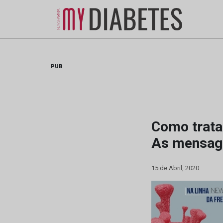
Skip
to
content
PUB
Como trata
As mensag
15 de Abril, 2020