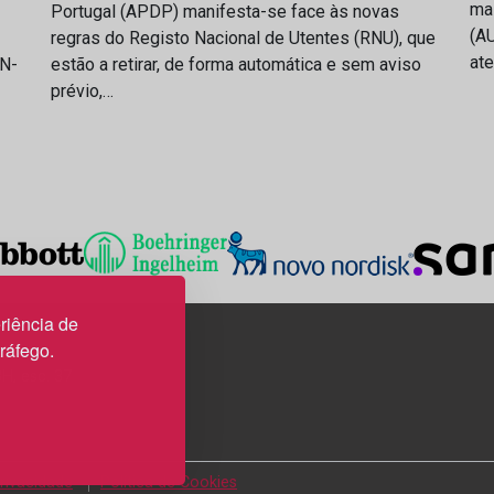
ma
Portugal (APDP) manifesta-se face às novas
(AU
regras do Registo Nacional de Utentes (RNU), que
at
IN-
estão a retirar, de forma automática e sem aviso
prévio,…
riência de
tráfego.
3H, esc. 37
Privacidade
Política de Cookies