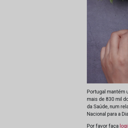
Portugal mantém u
mais de 830 mil do
da Saúde, num rel
Nacional para a Di
Por favor faça
log