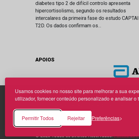
diabetes tipo 2 de difícil controlo apresenta
hipercortisolismo, segundo os resultados
intercalares da primeira fase do estudo CAPTA
T2D. Os dados confirmam os…
APOIOS
Usamos cookies no nosso site para melhorar a sua expe
utilizador, fornecer conteúdo personalizado e analisar o 
Edif. Lisboa Oriente | Av. Infante D. Henrique, n.º 33
1800-282 Lisboa | Portugal
Permitir Todos
Rejeitar
Preferências
21 850 40 65
© 2026 Todos os Direitos Reservados.
Política de 