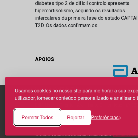
diabetes tipo 2 de difícil controlo apresenta
hipercortisolismo, segundo os resultados
intercalares da primeira fase do estudo CAPTA
T2D. Os dados confirmam os…
APOIOS
Usamos cookies no nosso site para melhorar a sua expe
utilizador, fornecer conteúdo personalizado e analisar o 
Edif. Lisboa Oriente | Av. Infante D. Henrique, n.º 33
1800-282 Lisboa | Portugal
Permitir Todos
Rejeitar
Preferências
21 850 40 65
© 2026 Todos os Direitos Reservados.
Política de 