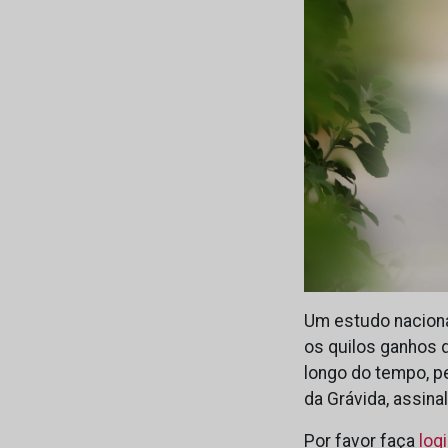
Um estudo naciona
os quilos ganhos 
longo do tempo, p
da Grávida, assina
Por favor faça
log