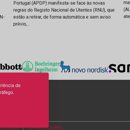
ma
Portugal (APDP) manifesta-se face às novas
(AU
regras do Registo Nacional de Utentes (RNU), que
at
IN-
estão a retirar, de forma automática e sem aviso
prévio,…
riência de
tráfego.
3H, esc. 37
Privacidade
Política de Cookies