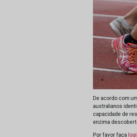
De acordo com um 
australianos ident
capacidade de resp
enzima descobert
Por favor faça
log