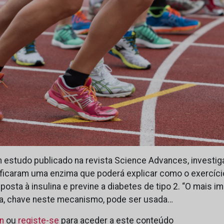
estudo publicado na revista Science Advances, investi
ificaram uma enzima que poderá explicar como o exercício
osta à insulina e previne a diabetes de tipo 2. “O mais i
a, chave neste mecanismo, pode ser usada…
in
ou
registe-se
para aceder a este conteúdo