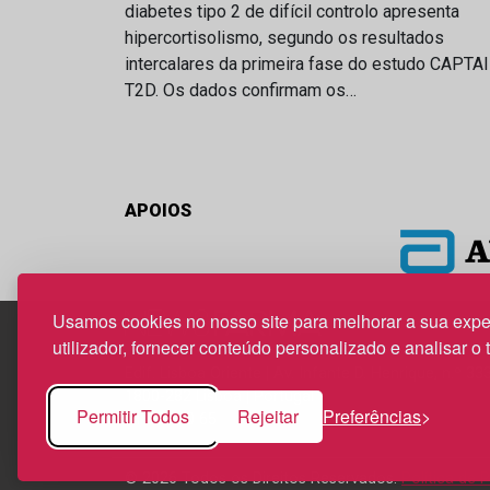
diabetes tipo 2 de difícil controlo apresenta
hipercortisolismo, segundo os resultados
intercalares da primeira fase do estudo CAPTA
T2D. Os dados confirmam os…
APOIOS
Usamos cookies no nosso site para melhorar a sua expe
utilizador, fornecer conteúdo personalizado e analisar o 
Edif. Lisboa Oriente | Av. Infante D. Henrique, n.º 33
1800-282 Lisboa | Portugal
Permitir Todos
Rejeitar
Preferências
21 850 40 65
© 2026 Todos os Direitos Reservados.
Política de 