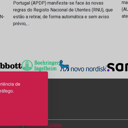
ma
Portugal (APDP) manifesta-se face às novas
(AU
regras do Registo Nacional de Utentes (RNU), que
at
IN-
estão a retirar, de forma automática e sem aviso
prévio,…
riência de
tráfego.
3H, esc. 37
Privacidade
Política de Cookies