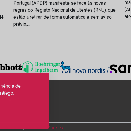
ma
Portugal (APDP) manifesta-se face às novas
(AU
regras do Registo Nacional de Utentes (RNU), que
at
IN-
estão a retirar, de forma automática e sem aviso
prévio,…
riência de
tráfego.
3H, esc. 37
Privacidade
Política de Cookies