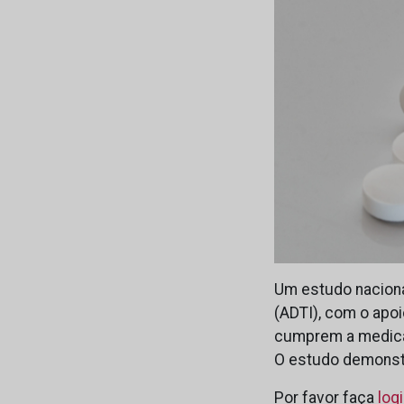
Um estudo naciona
(ADTI), com o apo
cumprem a medicaç
O estudo demonst
Por favor faça
log