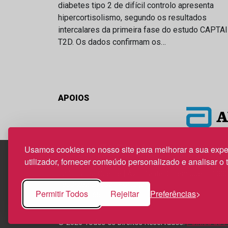
diabetes tipo 2 de difícil controlo apresenta
hipercortisolismo, segundo os resultados
intercalares da primeira fase do estudo CAPTA
T2D. Os dados confirmam os…
APOIOS
Usamos cookies no nosso site para melhorar a sua expe
utilizador, fornecer conteúdo personalizado e analisar o 
Edif. Lisboa Oriente | Av. Infante D. Henrique, n.º 33
1800-282 Lisboa | Portugal
Permitir Todos
Rejeitar
Preferências
21 850 40 65
© 2026 Todos os Direitos Reservados.
Política de 