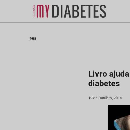
Skip
to
content
PUB
Livro ajud
diabetes
19 de Outubro, 2016