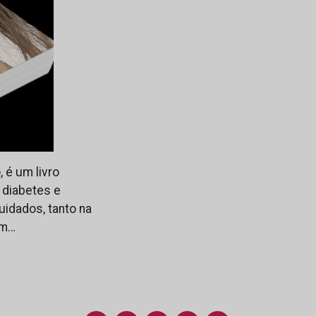
 é um livro
 diabetes e
uidados, tanto na
om…