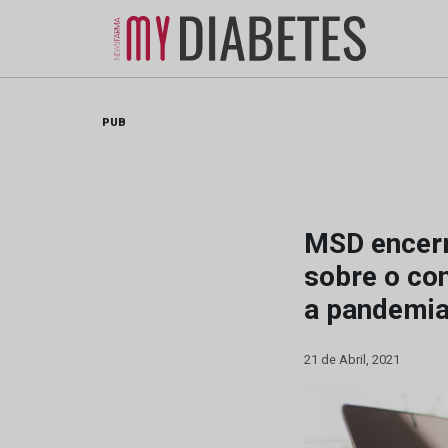
Skip
to
content
PUB
MSD encerr
sobre o con
a pandemi
21 de Abril, 2021