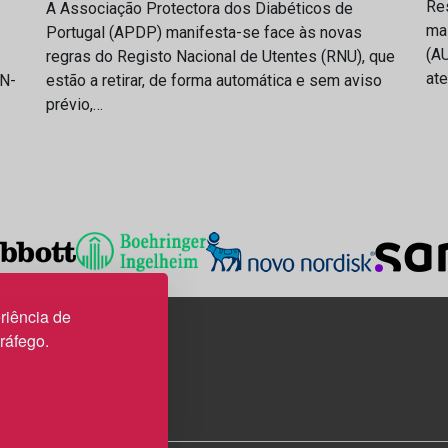
Res
A Associação Protectora dos Diabéticos de
ma
Portugal (APDP) manifesta-se face às novas
(AU
regras do Registo Nacional de Utentes (RNU), que
at
IN-
estão a retirar, de forma automática e sem aviso
prévio,…
riência de
tráfego.
3H, esc. 37