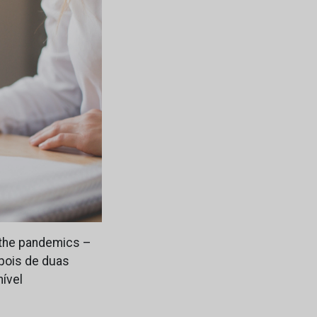
h the pandemics –
epois de duas
ível