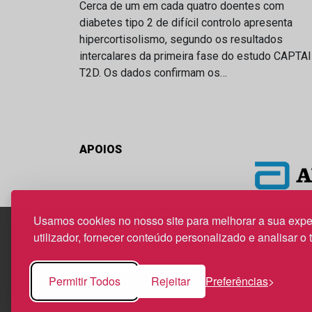
Cerca de um em cada quatro doentes com
diabetes tipo 2 de difícil controlo apresenta
hipercortisolismo, segundo os resultados
intercalares da primeira fase do estudo CAPTA
T2D. Os dados confirmam os…
APOIOS
Usamos cookies no nosso site para melhorar a sua expe
utilizador, fornecer conteúdo personalizado e analisar o 
Edif. Lisboa Oriente | Av. Infante D. Henrique, n.º 33
1800-282 Lisboa | Portugal
Permitir Todos
Rejeitar
Preferências
21 850 40 65