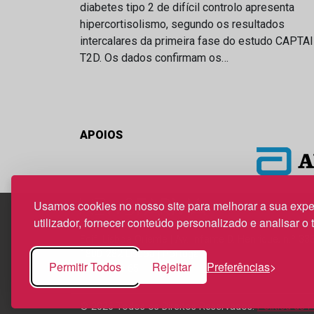
diabetes tipo 2 de difícil controlo apresenta
hipercortisolismo, segundo os resultados
intercalares da primeira fase do estudo CAPTA
T2D. Os dados confirmam os…
APOIOS
Usamos cookies no nosso site para melhorar a sua expe
utilizador, fornecer conteúdo personalizado e analisar o 
Edif. Lisboa Oriente | Av. Infante D. Henrique, n.º 33
1800-282 Lisboa | Portugal
Permitir Todos
Rejeitar
Preferências
21 850 40 65
© 2026 Todos os Direitos Reservados.
Política de 