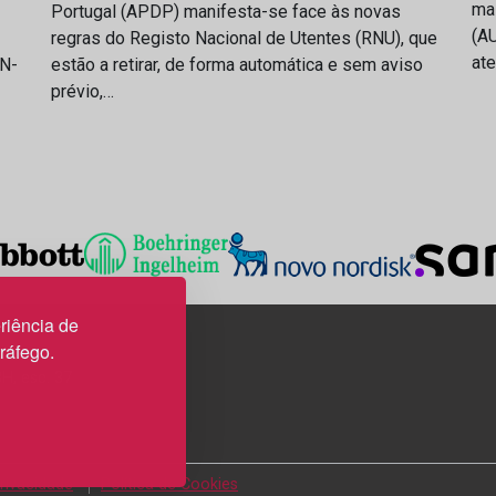
ma
Portugal (APDP) manifesta-se face às novas
(AU
regras do Registo Nacional de Utentes (RNU), que
at
IN-
estão a retirar, de forma automática e sem aviso
prévio,…
riência de
tráfego.
3H, esc. 37
Privacidade
Política de Cookies