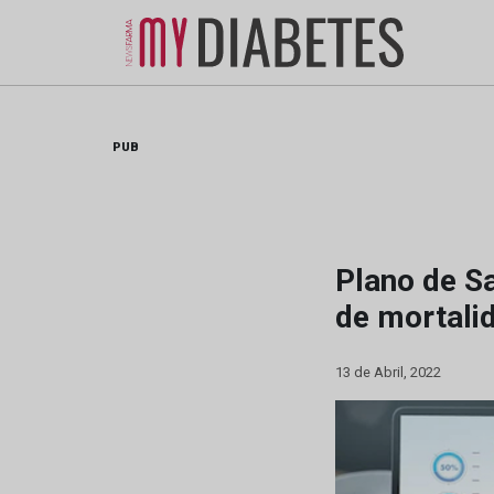
Skip
to
content
PUB
Plano de S
de mortali
13 de Abril, 2022