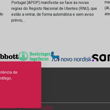
ma
Portugal (APDP) manifesta-se face às novas
(AU
regras do Registo Nacional de Utentes (RNU), que
at
IN-
estão a retirar, de forma automática e sem aviso
prévio,…
riência de
tráfego.
3H, esc. 37
Privacidade
Política de Cookies