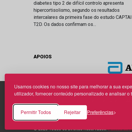
diabetes tipo 2 de difícil controlo apresenta
hipercortisolismo, segundo os resultados
intercalares da primeira fase do estudo CAPTA
T2D. Os dados confirmam os…
APOIOS
Usamos cookies no nosso site para melhorar a sua expe
utilizador, fornecer conteúdo personalizado e analisar o 
Edif. Lisboa Oriente | Av. Infante D. Henrique, n.º 33
1800-282 Lisboa | Portugal
Permitir Todos
Rejeitar
Preferências
21 850 40 65
© 2026 Todos os Direitos Reservados.
Política de 