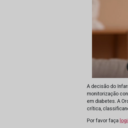
A decisão do Infa
monitorização con
em diabetes. A O
crítica, classific
Por favor faça
log