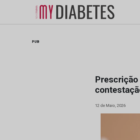
Skip
to
content
PUB
Prescrição
contestação
12 de Maio, 2026