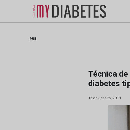
Skip
to
content
PUB
Técnica de
diabetes ti
15 de Janeiro, 2018