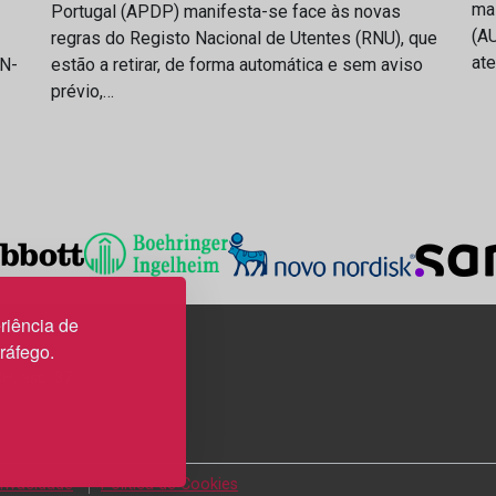
ma
Portugal (APDP) manifesta-se face às novas
(AU
regras do Registo Nacional de Utentes (RNU), que
at
IN-
estão a retirar, de forma automática e sem aviso
prévio,…
riência de
tráfego.
3H, esc. 37
Privacidade
Política de Cookies