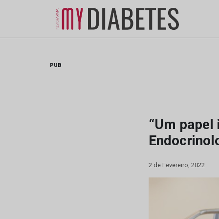
Skip
to
content
PUB
“Um papel 
Endocrinolo
2 de Fevereiro, 2022