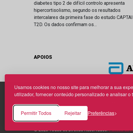
diabetes tipo 2 de difícil controlo apresenta
hipercortisolismo, segundo os resultados
intercalares da primeira fase do estudo CAPTA
T2D. Os dados confirmam os…
APOIOS
Usamos cookies no nosso site para melhorar a sua expe
utilizador, fornecer conteúdo personalizado e analisar o 
Edif. Lisboa Oriente | Av. Infante D. Henrique, n.º 33
1800-282 Lisboa | Portugal
Permitir Todos
Rejeitar
Preferências
21 850 40 65
© 2026 Todos os Direitos Reservados.
Política de 