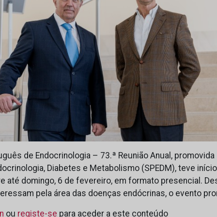
guês de Endocrinologia – 73.ª Reunião Anual, promovida
crinologia, Diabetes e Metabolismo (SPEDM), teve início 
re até domingo, 6 de fevereiro, em formato presencial. De
teressam pela área das doenças endócrinas, o evento pr
in
ou
registe-se
para aceder a este conteúdo