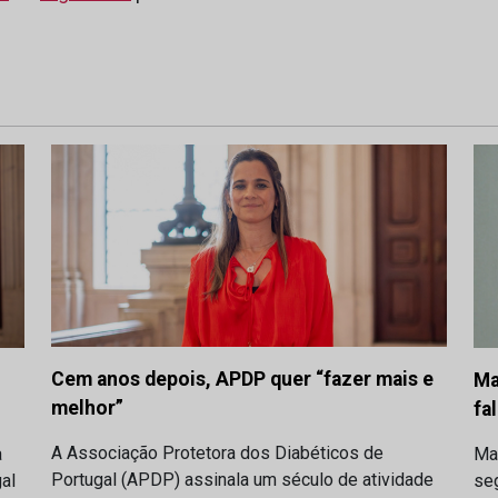
Cem anos depois, APDP quer “fazer mais e
Ma
melhor”
fa
A Associação Protetora dos Diabéticos de
a
Ma
Portugal (APDP) assinala um século de atividade
al
se