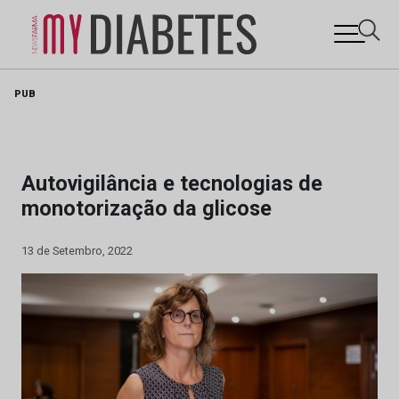
Skip
PUB
to
content
Autovigilância e tecnologias de
monotorização da glicose
13 de Setembro, 2022