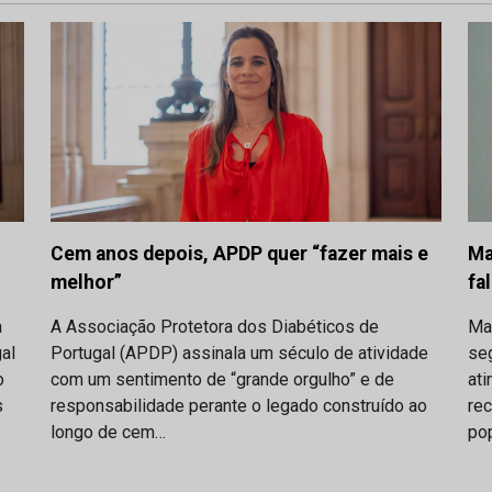
Cem anos depois, APDP quer “fazer mais e
Ma
melhor”
fa
A Associação Protetora dos Diabéticos de
a
Ma
Portugal (APDP) assinala um século de atividade
al
se
com um sentimento de “grande orgulho” e de
o
ati
responsabilidade perante o legado construído ao
s
rec
longo de cem…
po