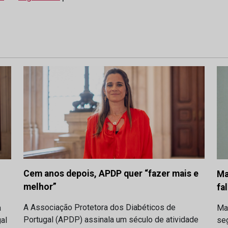
Cem anos depois, APDP quer “fazer mais e
Ma
melhor”
fa
A Associação Protetora dos Diabéticos de
a
Ma
Portugal (APDP) assinala um século de atividade
al
se