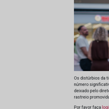
Os distúrbios da 
número significat
deixado pelo diret
rastreio promovid
Por favor faça
log