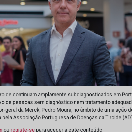
tiroide continuam amplamente subdiagnosticados em Port
ivo de pessoas sem diagnóstico nem tratamento adequado.
or-geral da Merck, Pedro Moura, no âmbito de uma ação de
a pela Associação Portuguesa de Doenças da Tiroide (ADT
in
ou
registe-se
para aceder a este conteúdo