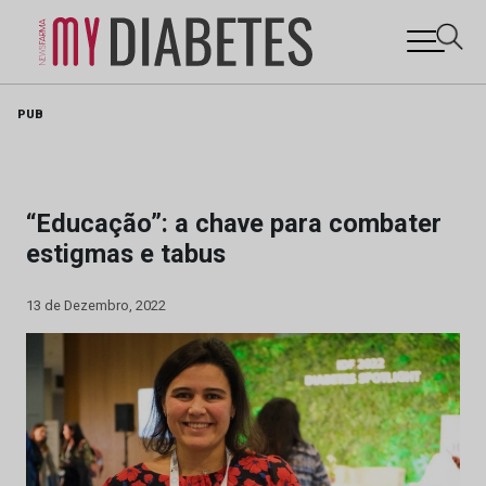
Skip
PUB
to
content
“Educação”: a chave para combater
estigmas e tabus
13 de Dezembro, 2022