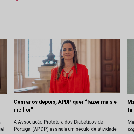
Cem anos depois, APDP quer “fazer mais e
Ma
melhor”
fa
A Associação Protetora dos Diabéticos de
a
Ma
Portugal (APDP) assinala um século de atividade
al
se