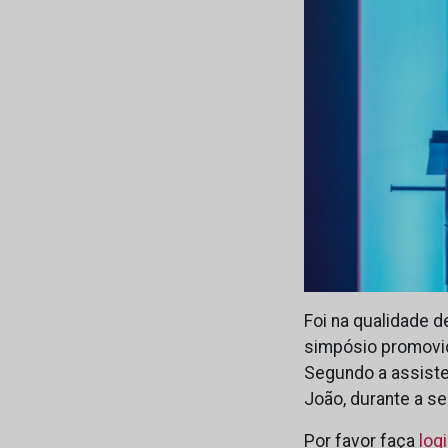
Foi na qualidade d
simpósio promovido
Segundo a assisten
João, durante a s
Por favor faça
log