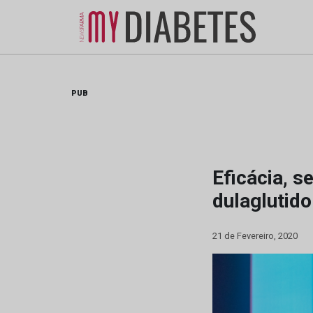
Skip
to
content
PUB
Eficácia, s
dulaglutido
21 de Fevereiro, 2020