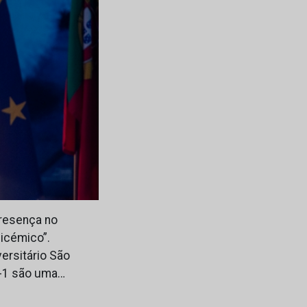
presença no
licémico”.
ersitário São
P-1 são uma…