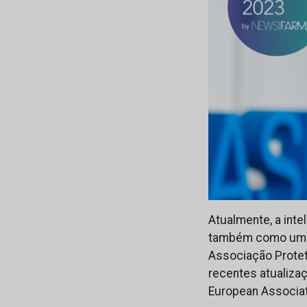
Atualmente, a inte
também como uma op
Associação Protet
recentes atualiza
European Associa