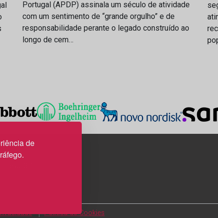
Portugal (APDP) assinala um século de atividade
al
se
com um sentimento de “grande orgulho” e de
o
ati
responsabilidade perante o legado construído ao
s
rec
longo de cem…
po
riência de
tráfego.
3H, esc. 37
Privacidade
Política de Cookies