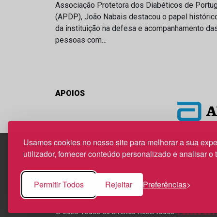
Associação Protetora dos Diabéticos de Portug
(APDP), João Nabais destacou o papel históric
da instituição na defesa e acompanhamento da
pessoas com…
APOIOS
Usamos cookies no nosso site para melhorar a sua expe
utilizador, fornecer conteúdo personalizado e analisar o 
Edif. Lisboa Oriente | Av. Infante D. Henrique, n.º 33
1800-282 Lisboa | Portugal
Permitir Todos
Rejeitar
Preferências
21 850 40 65
© 2026 Todos os Direitos Reservados.
Política de 