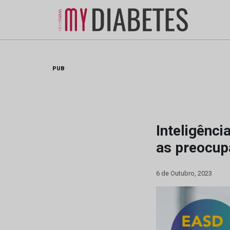
Skip
to
content
PUB
Inteligênci
as preocu
6 de Outubro, 2023