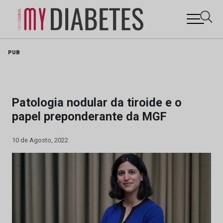
Skip
PUB
to
content
Patologia nodular da tiroide e o
papel preponderante da MGF
10 de Agosto, 2022