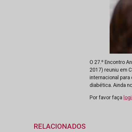
O 27.º Encontro A
2017) reuniu em C
internacional par
diabética. Ainda n
Por favor faça
log
RELACIONADOS