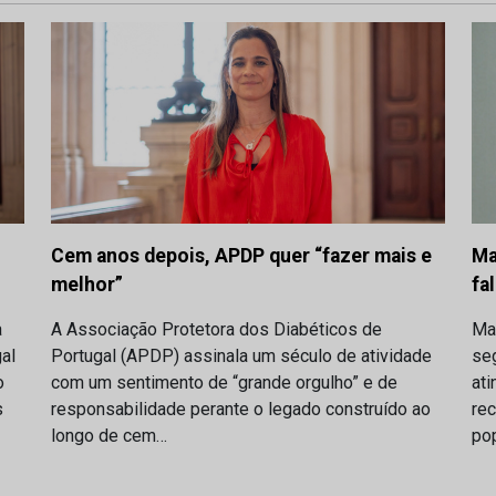
Cem anos depois, APDP quer “fazer mais e
Ma
melhor”
fa
A Associação Protetora dos Diabéticos de
a
Ma
Portugal (APDP) assinala um século de atividade
al
se
com um sentimento de “grande orgulho” e de
o
ati
responsabilidade perante o legado construído ao
s
rec
longo de cem…
po