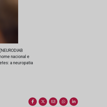
a (NEURODIAB
enome nacional e
etes: a neuropatia