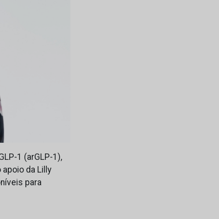
GLP-1 (arGLP-1),
poio da Lilly
oníveis para