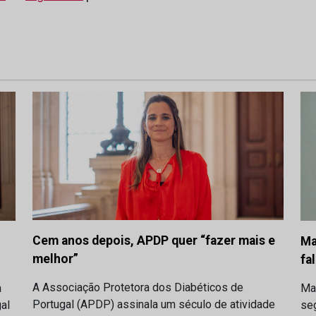
Cem anos depois, APDP quer “fazer mais e
Ma
melhor”
fa
A Associação Protetora dos Diabéticos de
a
Ma
Portugal (APDP) assinala um século de atividade
al
se