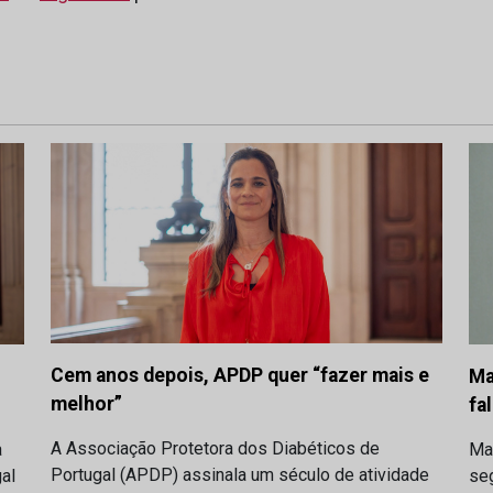
Cem anos depois, APDP quer “fazer mais e
Ma
melhor”
fa
A Associação Protetora dos Diabéticos de
a
Ma
Portugal (APDP) assinala um século de atividade
al
se