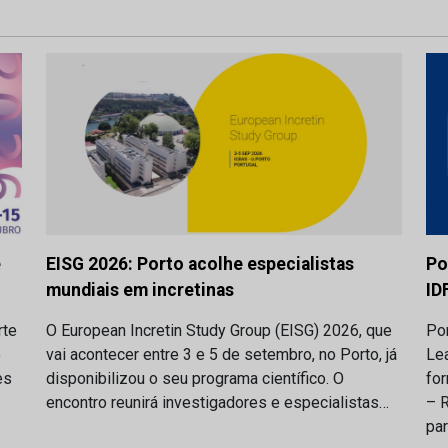
e
EISG 2026: Porto acolhe especialistas
Po
mundiais em incretinas
ID
rte
O European Incretin Study Group (EISG) 2026, que
Por
o
vai acontecer entre 3 e 5 de setembro, no Porto, já
Lea
es
disponibilizou o seu programa científico. O
fo
encontro reunirá investigadores e especialistas…
– 
pa