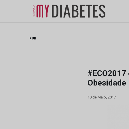
Skip
to
content
PUB
#ECO2017 é
Obesidade
10 de Maio, 2017