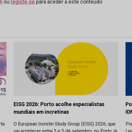
in
ou
registe-se
para aceder a este conteúdo
e
EISG 2026: Porto acolhe especialistas
Po
mundiais em incretinas
ID
rte
O European Incretin Study Group (EISG) 2026, que
Por
o
vai acontecer entre 3 e 5 de setembro, no Porto, já
Lea