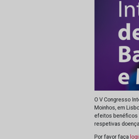
O V Congresso Inte
Moinhos, em Lisboa
efeitos benéficos
respetivas doença
Por favor faça
log