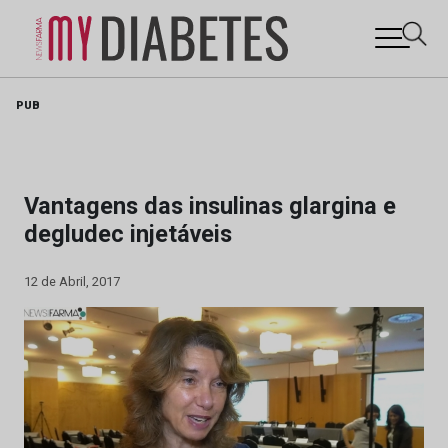
Skip
PUB
to
content
Vantagens das insulinas glargina e
degludec injetáveis
12 de Abril, 2017