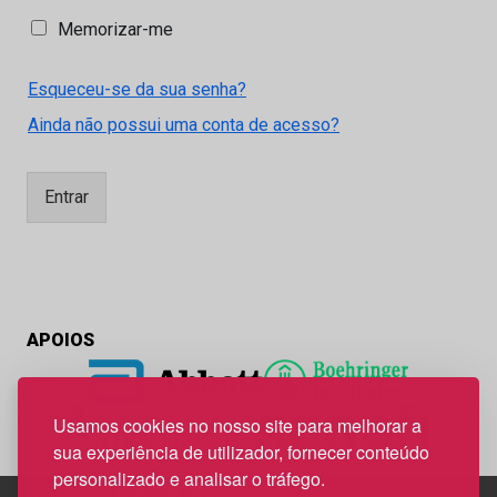
M
Memorizar-me
e
m
Esqueceu-se da sua senha?
o
r
Ainda não possui uma conta de acesso?
i
z
a
Entrar
r
-
m
e
APOIOS
Usamos cookies no nosso site para melhorar a
sua experiência de utilizador, fornecer conteúdo
personalizado e analisar o tráfego.