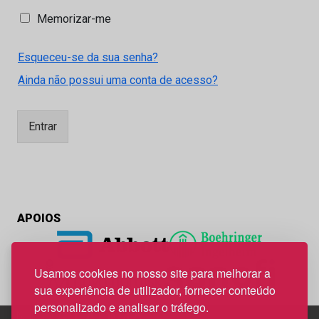
M
Memorizar-me
e
m
Esqueceu-se da sua senha?
o
r
Ainda não possui uma conta de acesso?
i
z
a
Entrar
r
-
m
e
APOIOS
Usamos cookies no nosso site para melhorar a
sua experiência de utilizador, fornecer conteúdo
personalizado e analisar o tráfego.