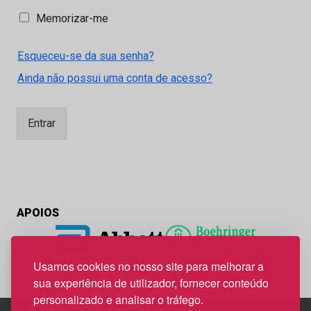
M
Memorizar-me
e
m
Esqueceu-se da sua senha?
o
r
Ainda não possui uma conta de acesso?
i
z
a
Entrar
r
-
m
e
APOIOS
Usamos cookies no nosso site para melhorar a
sua experiência de utilizador, fornecer conteúdo
personalizado e analisar o tráfego.