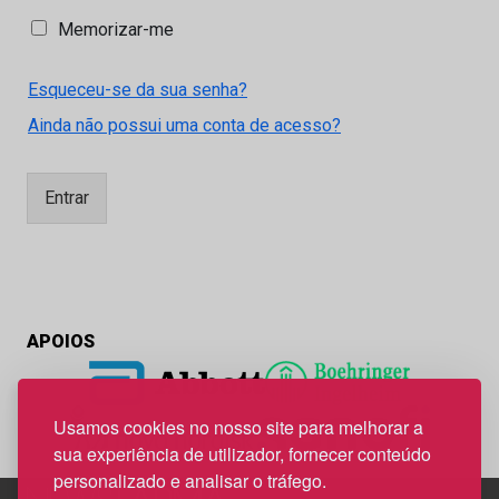
M
Memorizar-me
e
m
Esqueceu-se da sua senha?
o
r
Ainda não possui uma conta de acesso?
i
z
a
Entrar
r
-
m
e
APOIOS
Usamos cookies no nosso site para melhorar a
sua experiência de utilizador, fornecer conteúdo
personalizado e analisar o tráfego.