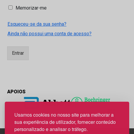
M
Memorizar-me
e
m
Esqueceu-se da sua senha?
o
r
Ainda não possui uma conta de acesso?
i
z
a
Entrar
r
-
m
e
APOIOS
Usamos cookies no nosso site para melhorar a
sua experiência de utilizador, fornecer conteúdo
personalizado e analisar o tráfego.