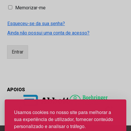
M
Memorizar-me
e
m
Esqueceu-se da sua senha?
o
r
Ainda não possui uma conta de acesso?
i
z
a
Entrar
r
-
m
e
APOIOS
Usamos cookies no nosso site para melhorar a
sua experiência de utilizador, fornecer conteúdo
personalizado e analisar o tráfego.