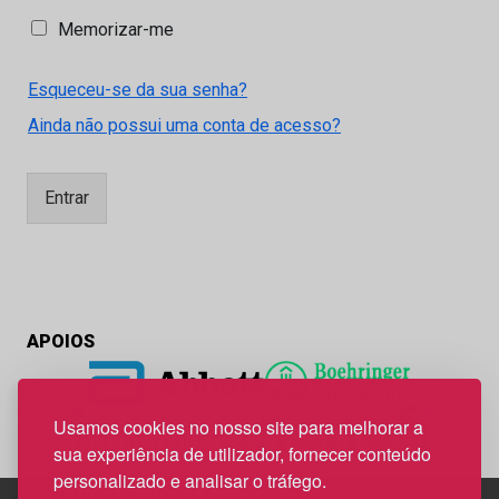
M
Memorizar-me
e
m
Esqueceu-se da sua senha?
o
r
Ainda não possui uma conta de acesso?
i
z
a
Entrar
r
-
m
e
APOIOS
Usamos cookies no nosso site para melhorar a
sua experiência de utilizador, fornecer conteúdo
personalizado e analisar o tráfego.