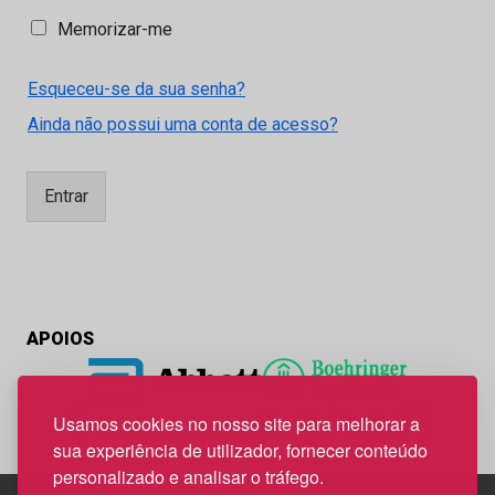
M
Memorizar-me
e
m
Esqueceu-se da sua senha?
o
r
Ainda não possui uma conta de acesso?
i
z
a
Entrar
r
-
m
e
APOIOS
Usamos cookies no nosso site para melhorar a
sua experiência de utilizador, fornecer conteúdo
personalizado e analisar o tráfego.