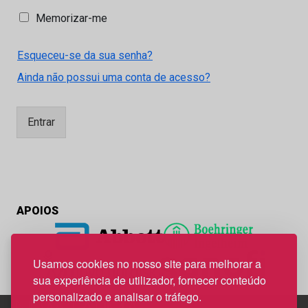
M
Memorizar-me
e
m
Esqueceu-se da sua senha?
o
r
Ainda não possui uma conta de acesso?
i
z
a
Entrar
r
-
m
e
APOIOS
Usamos cookies no nosso site para melhorar a
sua experiência de utilizador, fornecer conteúdo
personalizado e analisar o tráfego.