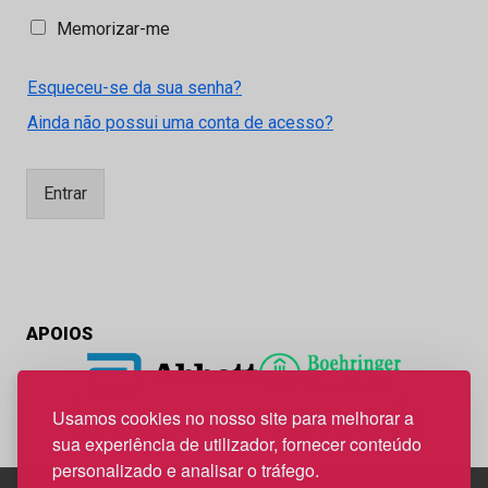
M
Memorizar-me
e
m
Esqueceu-se da sua senha?
o
r
Ainda não possui uma conta de acesso?
i
z
a
Entrar
r
-
m
e
APOIOS
Usamos cookies no nosso site para melhorar a
sua experiência de utilizador, fornecer conteúdo
personalizado e analisar o tráfego.