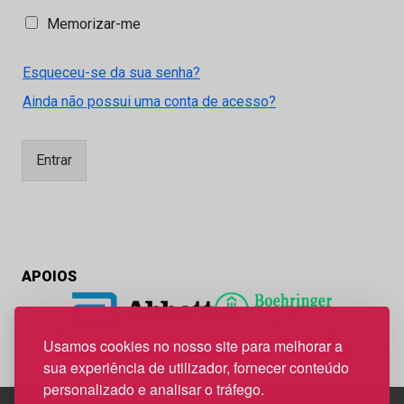
M
Memorizar-me
e
m
Esqueceu-se da sua senha?
o
r
Ainda não possui uma conta de acesso?
i
z
a
Entrar
r
-
m
e
APOIOS
Usamos cookies no nosso site para melhorar a
sua experiência de utilizador, fornecer conteúdo
personalizado e analisar o tráfego.