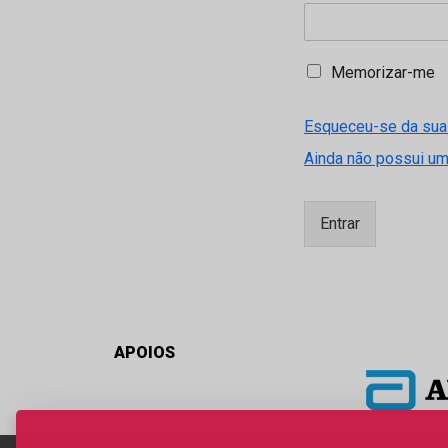
M
Memorizar-me
e
m
Esqueceu-se da sua
o
r
Ainda não possui u
i
z
a
Entrar
r
-
m
e
APOIOS