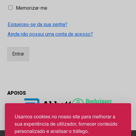
M
Memorizar-me
e
m
Esqueceu-se da sua senha?
o
r
Ainda não possui uma conta de acesso?
i
z
a
Entrar
r
-
m
e
APOIOS
Usamos cookies no nosso site para melhorar a
sua experiência de utilizador, fornecer conteúdo
personalizado e analisar o tráfego.