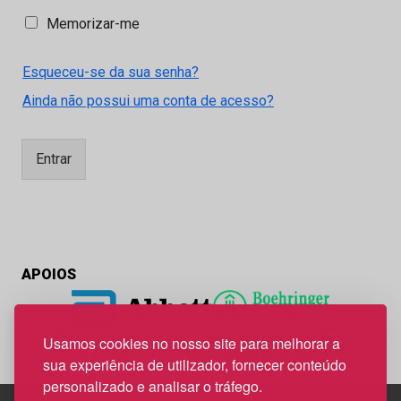
M
Memorizar-me
e
m
Esqueceu-se da sua senha?
o
r
Ainda não possui uma conta de acesso?
i
z
a
Entrar
r
-
m
e
APOIOS
Usamos cookies no nosso site para melhorar a
sua experiência de utilizador, fornecer conteúdo
personalizado e analisar o tráfego.