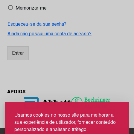
M
Memorizar-me
e
m
Esqueceu-se da sua senha?
o
r
Ainda não possui uma conta de acesso?
i
z
a
Entrar
r
-
m
e
APOIOS
Usamos cookies no nosso site para melhorar a
sua experiência de utilizador, fornecer conteúdo
personalizado e analisar o tráfego.