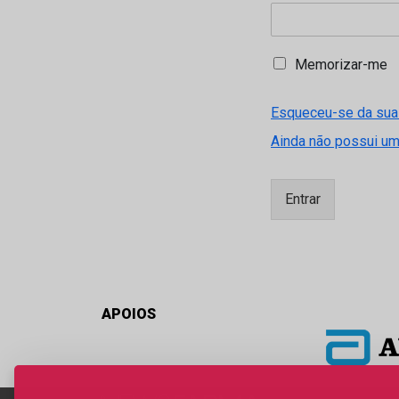
M
Memorizar-me
e
m
Esqueceu-se da sua
o
r
Ainda não possui u
i
z
a
Entrar
r
-
m
e
APOIOS