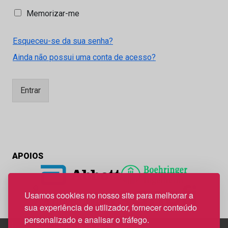
M
Memorizar-me
e
m
Esqueceu-se da sua senha?
o
r
Ainda não possui uma conta de acesso?
i
z
a
Entrar
r
-
m
e
APOIOS
Usamos cookies no nosso site para melhorar a
sua experiência de utilizador, fornecer conteúdo
personalizado e analisar o tráfego.