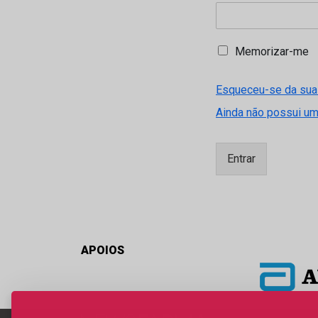
M
Memorizar-me
e
m
Esqueceu-se da sua
o
r
Ainda não possui u
i
z
a
Entrar
r
-
m
e
APOIOS